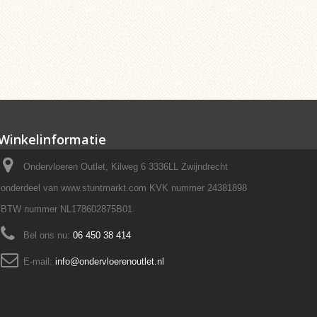
Winkelinformatie
Ondervloeren Outlet, Kilweg 6 3336LL Zwijndrecht
onderdeel van www.stuntmarkt.com KVK nummer 24381898
BTW nummer NL178602875B01.
Bel ons nu:
06 450 38 414
E-mail:
info@ondervloerenoutlet.nl