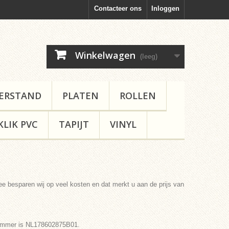
Contacteer ons
Inloggen
Winkelwagen
(leeg)
ERSTAND
PLATEN
ROLLEN
KLIK PVC
TAPIJT
VINYL
e besparen wij op veel kosten en dat merkt u aan de prijs van
nummer is NL178602875B01.