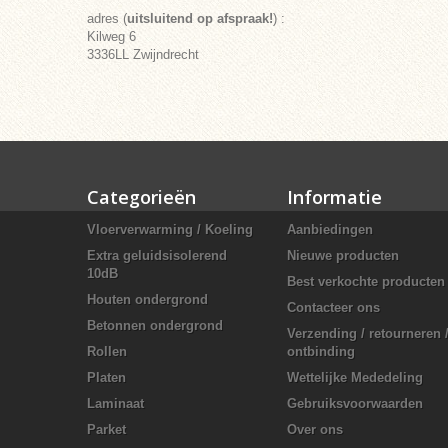
adres (
uitsluitend op afspraak!
) :
Kilweg 6
3336LL Zwijndrecht
Categorieën
Informatie
Vloerverwarming / Koeling
Aanbiedingen
Extra geluidsisolerend
Nieuwe producten
10dB
Best verkochte producten
Houten ondergrond
Contacteer ons
Betonnen ondergrond
Verzending / retourneren 
Rollen
ontbinding
Platen
Wettelijke Mededeling
Laminaat
Gebruiksvoorwaarden
Parket
Over ons