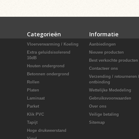
Categorieën
Informatie
Vloerverwarming / Koeling
Aanbiedingen
Extra geluidsisolerend
Nieuwe producten
10dB
Best verkochte producten
Houten ondergrond
Contacteer ons
Betonnen ondergrond
Verzending / retourneren 
Rollen
ontbinding
Platen
Wettelijke Mededeling
Laminaat
Gebruiksvoorwaarden
Parket
Over ons
Klik PVC
Veilige betaling
Tapijt
Sitemap
Hoge drukweerstand
Vinyl