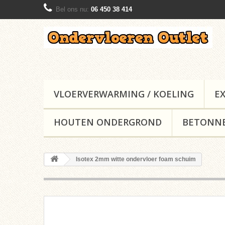
Bel ons nu:
06 450 38 414
VLOERVERWARMING / KOELING
E
HOUTEN ONDERGROND
BETONN
Isotex 2mm witte ondervloer foam schuim