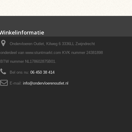
Winkelinformatie
Ondervloeren Outlet, Kilweg 6 3336LL Zwijndrecht
onderdeel van www.stuntmarkt.com KVK nummer 24381898
BTW nummer NL178602875B01.
Bel ons nu:
06 450 38 414
E-mail:
info@ondervloerenoutlet.nl