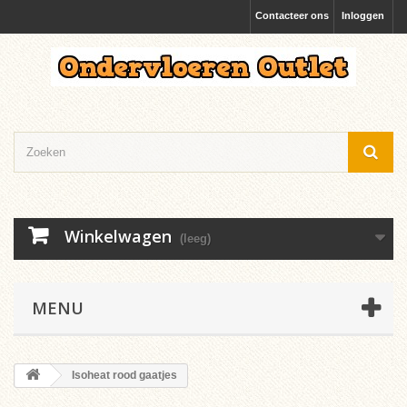
Contacteer ons
Inloggen
Winkelwagen
(leeg)
MENU
Isoheat rood gaatjes